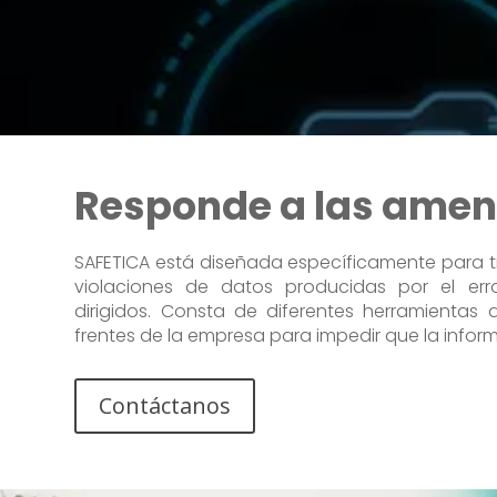
Responde a las ame
SAFETICA está diseñada específicamente para t
violaciones de datos producidas por el er
dirigidos. Consta de diferentes herramientas
frentes de la empresa para impedir que la inform
Contáctanos