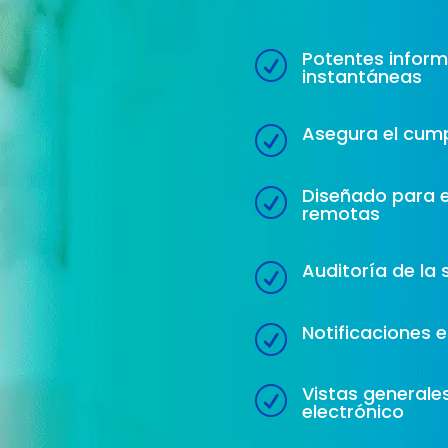
Potentes inform
R
instantáneas
Asegura el cumpl
R
Diseñado para 
R
remotas
Auditoría de la
R
Notificaciones 
R
Vistas generale
R
electrónico