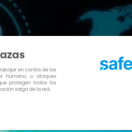
nazas
rabajar en contra de las
ror humano, o ataques
 que protegen todos los
ación salga de la red.