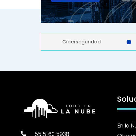
Ciberseguridad
Solu
En la 
55 5160 5938

Cibers