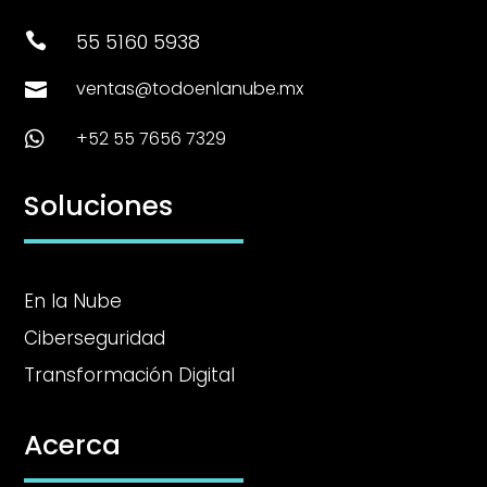
55 5160 5938

ventas@todoenlanube.mx

+52 55 7656 7329

Soluciones
En la Nube
Ciberseguridad
Transformación Digital
Acerca