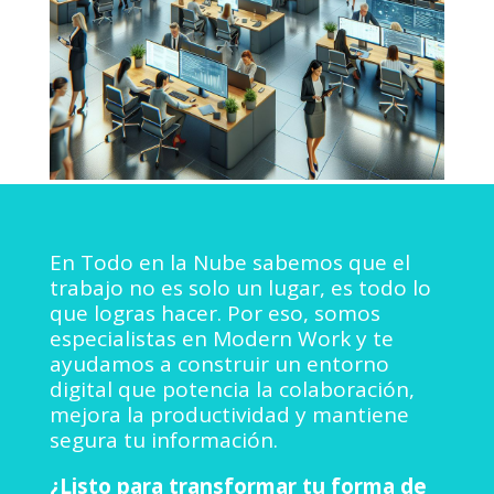
En Todo en la Nube sabemos que el
trabajo no es solo un lugar, es todo lo
que logras hacer. Por eso, somos
especialistas en Modern Work y te
ayudamos a construir un entorno
digital que potencia la colaboración,
mejora la productividad y mantiene
segura tu información.
¿Listo para transformar tu forma de