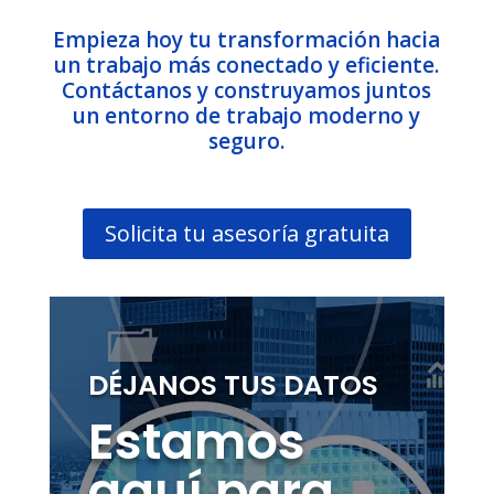
Empieza hoy tu transformación hacia
un trabajo más conectado y eficiente.
Contáctanos y construyamos juntos
un entorno de trabajo moderno y
seguro.
Solicita tu asesoría gratuita
DÉJANOS TUS DATOS
Estamos
aquí para